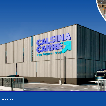
SUIVANT
S
Calsina Carré Maghreb clôture une année de croissance
OUVEAUTÉS
TIVE CITY