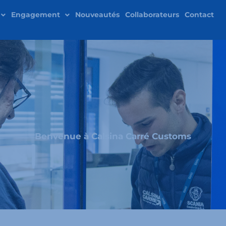
Engagement
Nouveautés
Collaborateurs
Contact
Benvenue à Calsina Carré Customs