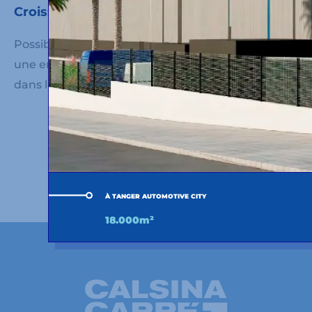
Croissance
Possibilité
d’expansion et de croissance
dans
une entreprise ayant plus de 50 ans d’expérience
dans le secteur.
Envoyez votre candidature
À TANGER AUTOMOTIVE CITY
18.000m²