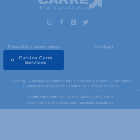
I
F
L
T
n
a
i
w
s
c
n
i
t
e
k
t
a
b
e
t
Travaillez avec nous
Contact
g
o
d
e
r
o
i
r
Calsina Carré
a
k
n
Services
m
-
f
Avis légal
Politique de confidentialité
Politique de cookies
Canal Éthique
Código ético proveedores
Política SIG
Canal de denuncias
Calsina Carré, Camí del Roure, 5. Girona (17706), Spain
Copyright © 2026 Calsina Carré Transports & Logistics