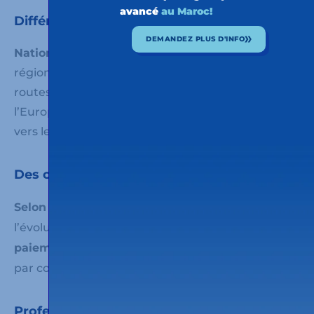
avancé
au Maroc!
Différentes typologies de transport
DEMANDEZ PLUS D'INFO
National :
livraisons et déchargements dans la
région de Catalogne.
Internationale Europe :
routes depuis et vers l’Espagne et depuis et vers
l’Europe.
International Maroc :
routes depuis et
vers le Maroc et depuis et vers l’Europe.
Des conditions de paiement favorables
Selon les travaux effectués
et en fonction de
l’évolution du prix du gazole.
Conditions de
paiement rapides
et avec
possibilité d’avance
par confirming.
Professionnalisme