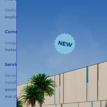
Gestionnaires de flotte
professionnels et
impliqués
depuis plus de 50 ans.
Communication instantanée
Intégration de
systèmes avec communication
instantanée
par tablette, fournie par l’entreprise.
Services complémentaires
Services complémentaires au transport et
installations appropriées :
avitaillement en
gazole, parking, location de tracteurs, services
aux chauffeurs,
lavage de voitures, etc.