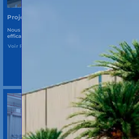
Projets logistiques d'Outsourcing.
Nous concevons
l’opération logistique la plus
efficace et l’adaptons
à votre entrepôt.
Voir Plus...