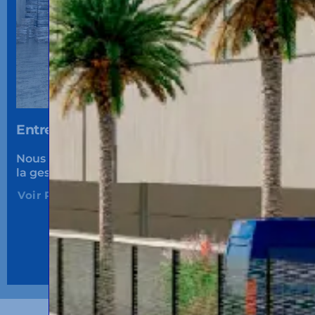
Entreposage sous douane.
Nous disposons
certification LAME et ADT
pour
la gestion de
marchandises hors UE.
Voir Plus...