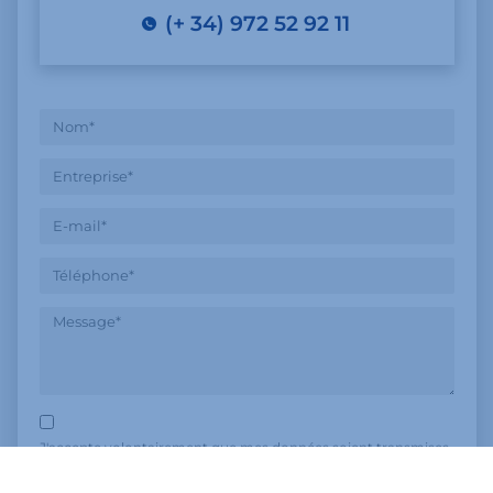
(+ 34) 972 52 92 11
J'accepte volontairement que mes données soient transmises
à Calsina Carré et j'accepte que ces données soient stockées, si
nécessaire, pour pouvoir m'envoyer des informations