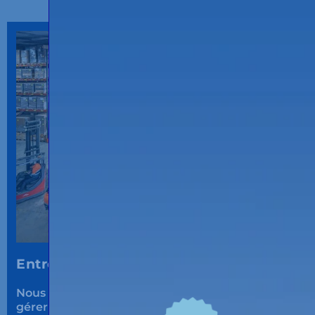
Entrepôts logistiques multi-client.
Nous disposons
d‘entrepôts multi-client
pour
gérer vos
besoins logistiques.