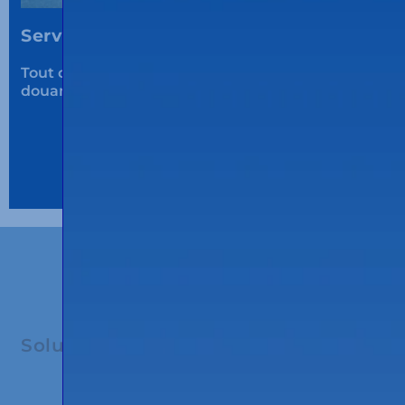
Service plus.
Tout ce dont
le client a besoin:
regroupement,
douanes, urgences, etc.
SOLUTIONS LOGISTIQUES
Solutions personnalisées
en fonction
des besoins du client