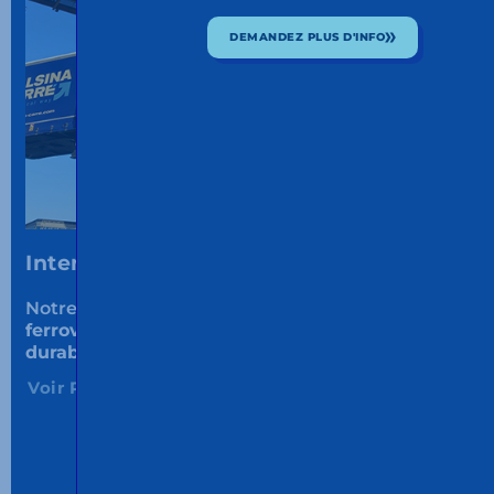
DEMANDEZ PLUS D'INFO
Intermodal.
Notre avenir
est déjà présent.
Transport
ferroviaire et maritime
avec
service et la
durabilité.
Voir Plus...