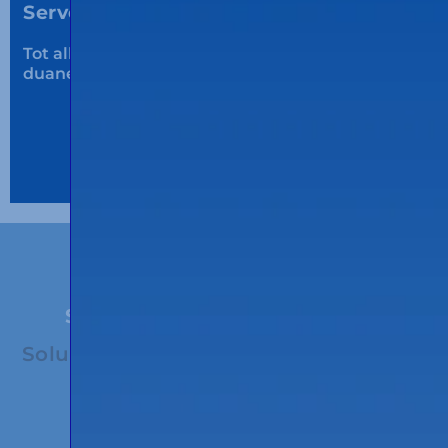
Servei plus.
Tot allò que
el client necessiti:
consolidació,
duanes, urgències, etc.
SOLUCIONS DE LOGÍSTICA
Solucions personalitzades
segons les
necessitats del client