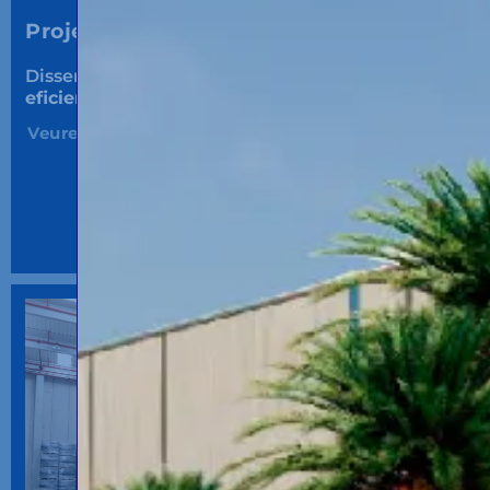
Projectes logístics d’Outsourcing.
Dissenyem i adaptem
l'operació logística més
eficient
al magatzem.
Veure Més...