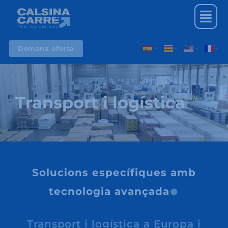
Vés
Menu
al
contingut
Demana oferta
Spanish
Catalan
English
French
Transport i logística
.
Solucions específiques
amb
tecnologia avançada
Transport i logística a Europa i