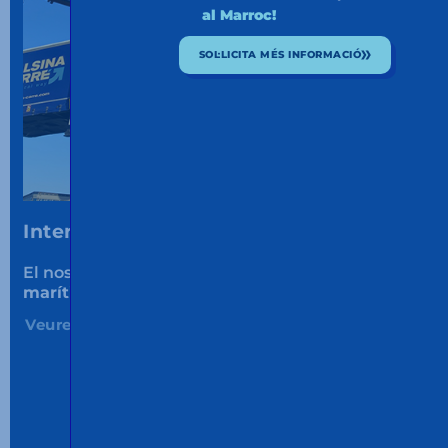
al Marroc!
SOL·LICITA MÉS INFORMACIÓ
Intermodal.
El nostre futur
ja és present.
Ferrocarril i
marítim
oferint
servei i sostenibilitat.
Veure Més...