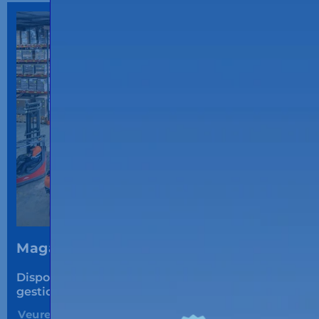
Magatzems logístics multiclient.
Disposem de
magatzems multiclient
per
gestionar les teves
necessitats logístiques.
Veure Més...