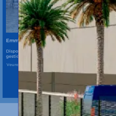
Emmagatzematge en recinte duaner.
Disposem de
certificació LAME i ADT
per a la
gestió de
mercaderies extracomunitàries.
Veure Més...