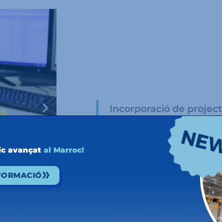
Incorporació de projec
existents
ic avançat
al Marroc!
Optimització dels recu
ens permet ser més co
NFORMACIÓ
stema
Magatzem Multiclient a 