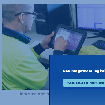
Nou magatzem logíst
SOL·LICITA MÉS I
Instruccions operatives registrades al si