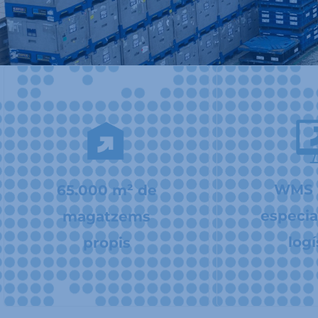
WMS p
65.000 m² de
especia
magatzems
logí
propis