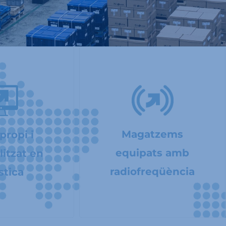
Magatzems
ropi i
equipats amb
litzat en
radiofreqüència
stica