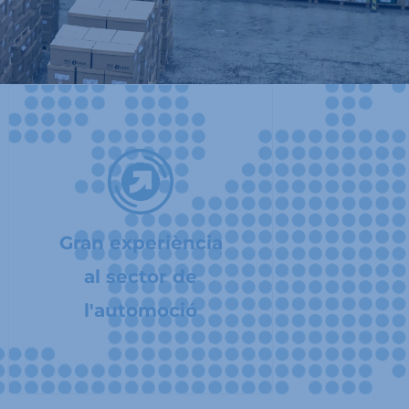
Gran experiència
al sector de
l'automoció