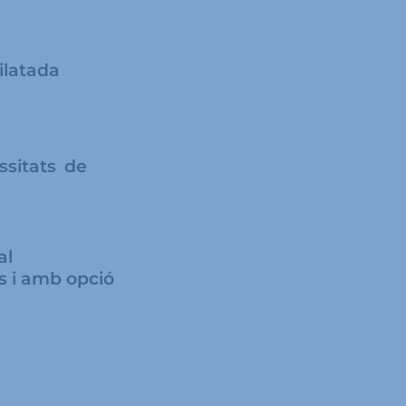
ilatada
ssitats de
al
s i amb opció