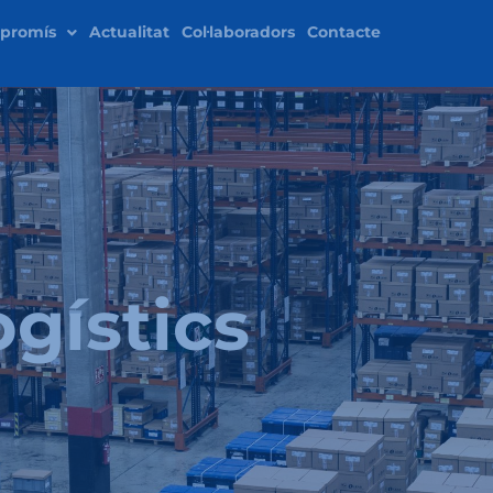
promís
Actualitat
Col·laboradors
Contacte
gístics