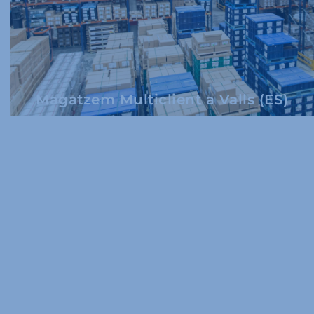
Magatzem Multiclient a Valls (ES)