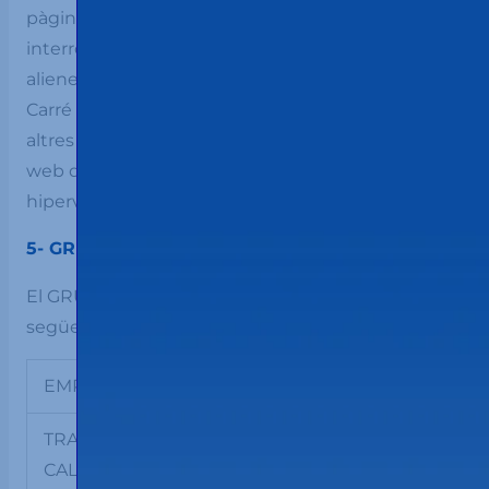
pàgines es poden trobar impedides, o
interrompudes per factors o circumstàncies
alienes a la nostra voluntat. Transportes Calsina y
Carré SL no és responsable de la informació i
altres continguts integrats en espais o pàgines
web de tercers accessibles mitjançant enllaços,
hipervincles o links.
5- GRUP CALSINA CARRÉ
El GRUP CALSINA CARRÉ, està format per les
següents empreses:
EMPRESA
DIRECCIÓ
CIF
TRANSPORTES
Camí del Roure
B17019373
CALSINA i
nº 5.