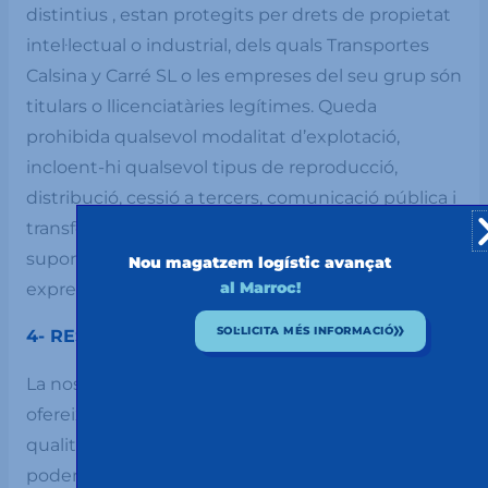
distintius , estan protegits per drets de propietat
intel·lectual o industrial, dels quals Transportes
Calsina y Carré SL o les empreses del seu grup són
titulars o llicenciatàries legítimes. Queda
prohibida qualsevol modalitat d’explotació,
incloent-hi qualsevol tipus de reproducció,
distribució, cessió a tercers, comunicació pública i
transformació, mitjançant qualsevol mena de
suport i mitjà, sense l’autorització prèvia i
Nou magatzem logístic avançat
al Marroc!
expressa.
SOL·LICITA MÉS INFORMACIÓ
4- RESPONSABILITAT
La nostre intenció es la de oferir un lloc WEB que
ofereixi un funcionament continuat i de màxima
qualitat. De totes maneres, li informem que no
podem garantir l’accés continuat, i que les