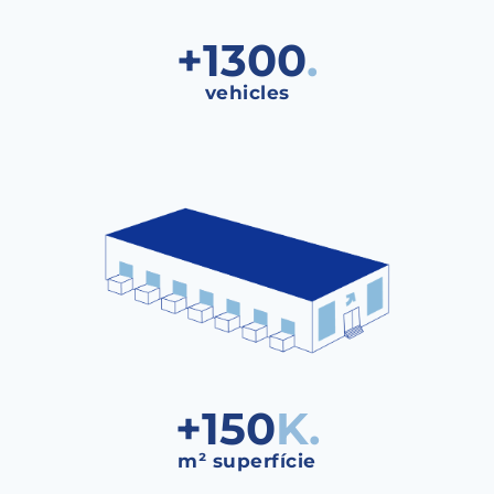
+
1300
.
vehicles
+
150
K.
m² superfície