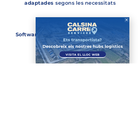
adaptades
segons les necessitats
Tecnologia
Software propi.
Seguiment i traçabilitat
Ets transportista?
de les mercaderies
Descobreix els nostres hubs logístics
VISITA EL LLOC WEB
COM TREBALLEM