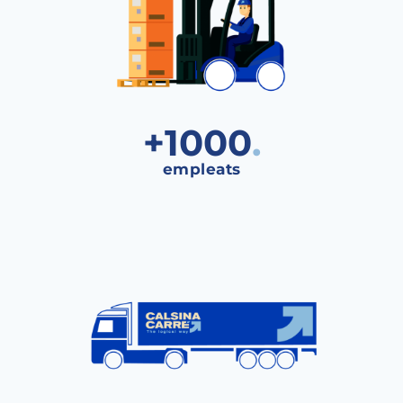
+
1000
.
The Logical Way.
empleats
El teu operador
logístic integral
.
Demana
Solucions
Oferta