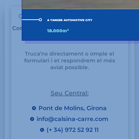
CONTACTA AMB NOSALTRES
A TANGER AUTOMOTIVE CITY
Contacta amb nosaltres per a qualsevol
18.000m²
consulta o petició
Truca’ns directament o omple el
formulari i et respondrem el més
aviat possible.
Seu Central:
Pont de Molins, Girona
info@calsina-carre.com
(+ 34) 972 52 92 11