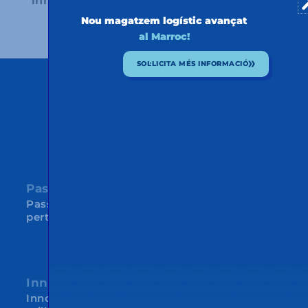
innovadores.
Nou magatzem logístic avançat
al Marroc!
SOL·LICITA MÉS INFORMACIÓ
ELS NOSTRES VALORS
Passió
Passió pel que fem i pel grup a què
pertanyem
Innovació
Innovació com a resposta al canvi i com a