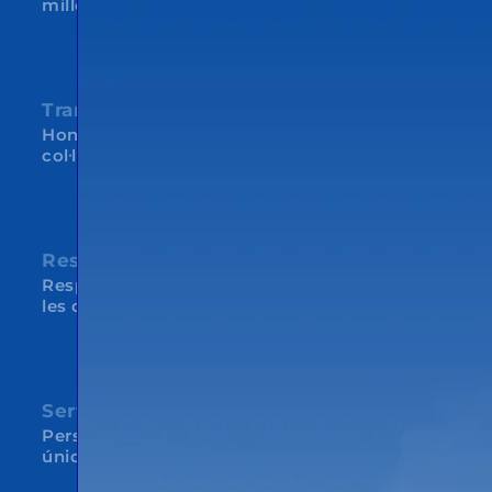
millora contínua
Transparència
Honestedat entre nosaltres i amb els clients i
col·laboradors
Respecte
Respecte per l’entorn, per les persones i per
les organitzacions
Servei
Persones al servei de persones. Cada client és
únic