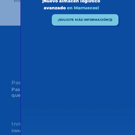
innovadoras.
¡Nuevo almacén logístico
avanzado
en Marruecos!
¡SOLICITE MÁS INFORMACIÓN!
NUESTROS VALORES
Pasión
Pasión por lo que hacemos y por el grupo
que formamos
Innovación
Innovación como respuesta al cambio y