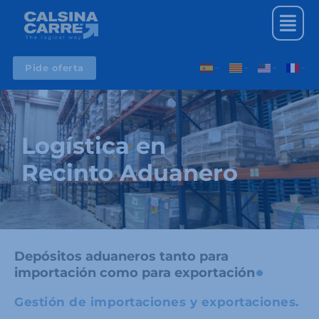
Ir
Menú
al
contenido
Pide oferta
Spanish
Catalan
English
French
Logística en
Recinto Aduanero
Depósitos aduaneros tanto para
importación como para exportación
Gestión de importaciones y exportaciones.