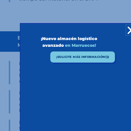
Espacio LAME (Lugar Autorizado para
¡Nuevo almacén logístico
Mercancías de Exportación)
avanzado
en Marruecos!
¡SOLICITE MÁS INFORMACIÓN!
No es necesario que las mercancías
a exportar a terceros países pasen
físicamente por una aduana de
control.
Permite la recepción parcial de las
mercancías a exportar que pueden
ser consolidadas en el momento de
la exportación.
Mayor agilidad y flexibilidad en los
trámites aduaneros.