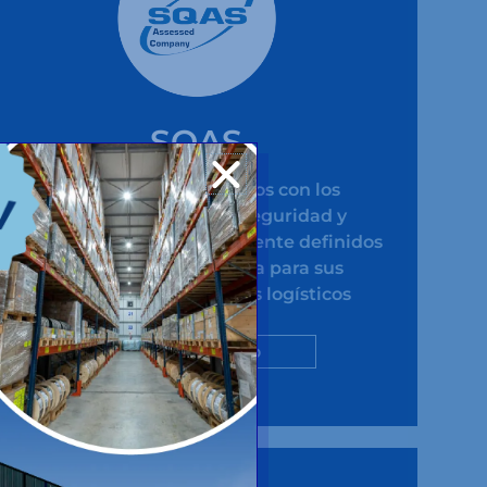
SQAS
Certifica que cumplimos con los
requisitos de calidad, seguridad y
protección del medio ambiente definidos
por la industria química para sus
proveedores de servicios logísticos
ver certificado