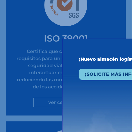
ISO 39001
Certifica que cumplimos con los
requisitos para un sistema de gestión de
¡Nuevo almacén logí
seguridad vial que nos permite
interactuar con el sistema vial
¡SOLICITE MÁS IN
reduciendo las muertes y heridas graves
de los accidentes de tráfico
ver certificado