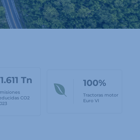
11.611 Tn
100%
misiones
Tractoras motor
educidas CO2
Euro VI
023