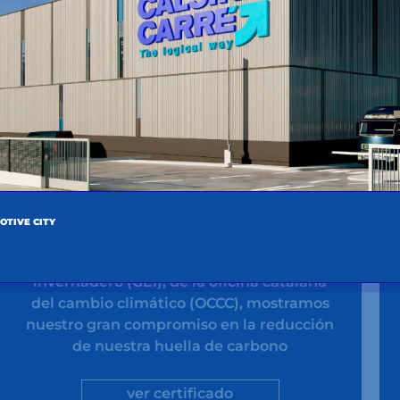
Compromiso
Voluntario
OTIVE CITY
Mediante nuestra adhesión al programa
de reducción de gases de efecto
invernadero (GEI), de la oficina catalana
del cambio climático (OCCC), mostramos
nuestro gran compromiso en la reducción
de nuestra huella de carbono
ver certificado