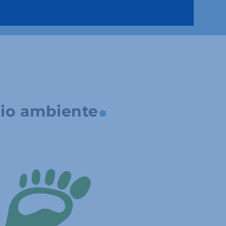
.
dio ambiente