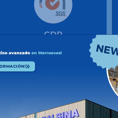
GDP
(GOOD DISTRIBUTION PRACTICE)
Certifica que somos un operador logístico
stico avanzado
en Marruecos!
especializado en el transporte de
medicamentos y principios activos,
FORMACIÓN!
garantizando que se cumplen los más
altos estándares de seguridad y calidad.
ver certificado