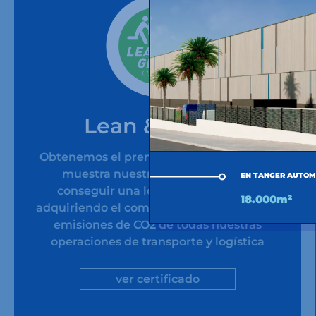
Lean & Green
Obtenemos el premio Lean & Green, que
muestra nuestro compromiso en
EN TANGER AUTOM
conseguir una logística sostenible,
18.000m²
adquiriendo el compromiso de reducir las
emisiones de CO2 de todas nuestras
operaciones de transporte y logística
ver certificado