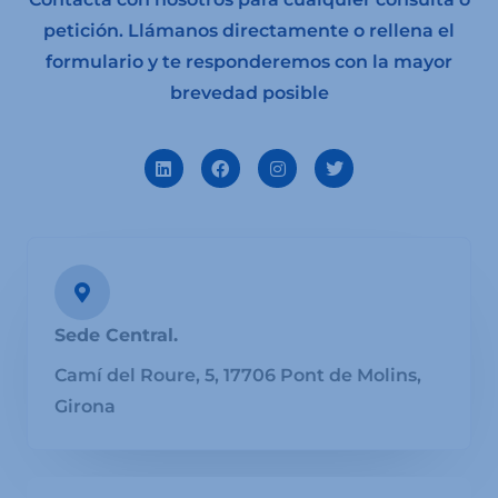
petición. Llámanos directamente o rellena el
formulario y te responderemos con la mayor
brevedad posible
L
F
I
T
i
a
n
w
n
c
s
i
k
e
t
t
e
b
a
t
d
o
g
e
i
o
r
r
n
k
a
m
Sede Central.
Camí del Roure, 5, 17706 Pont de Molins,
Girona