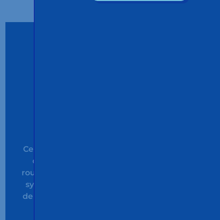
ISO 39001
Certifie que nous répondons aux exigences
d'un système de gestion de la sécurité
routière qui nous permet d'interagir avec le
système routier afin de réduire le nombre
de morts et de blessés graves sur les routes