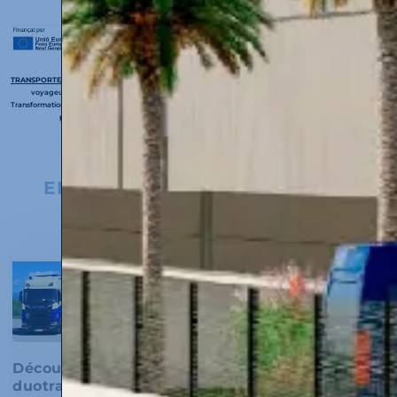
TRANSPORTES CALSINA Y CARRE SL
a bénéficié des Aides à la transformation des flottes de transport de
voyageurs et de marchandises (Décret Royal 983/2021), dans le cadre du Plan de Relance, de
Transformation et de Résilience. Avec l’acquisition de ces véhicules,
TRANSPORTES CALSINA Y CARRE SL
progresse vers l’objectif d’un modèle de transport plus durable et plus efficace.
EN SAVOIR PLUS SUR NOTRE
ENGAGEMENT
Découvrez notre
Découvrez notre
duotrailer
pari Intermodal