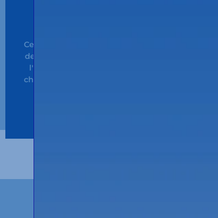
SQAS
Certifie que nous respectons les exigences
de qualité, de sécurité et de protection de
l'environnement définies par l'industrie
chimique pour ses prestataires de services
logistiques
voir le certificat