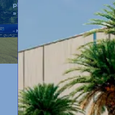
planète B, soignons la nôtre
»
– Marina Roget,
Responsable QHES