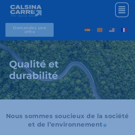
Aller
Menu
au
contenu
Demandez une
offre
Spanish
Catalan
English
French
Qualité et
durabilité
Nous sommes soucieux de la société
et de l’environnement