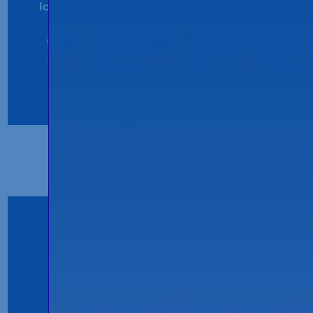
logistique spécialisé dans le transport de
médicaments et de principes actifs,
garantissant le respect des normes de
sécurité et de qualité les plus élevées.
voir le certificat