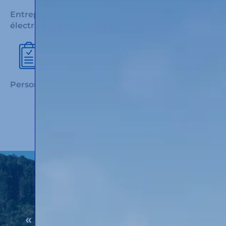
Entrepôts équipés des chariots élévateurs
électriques
Personnel formé à la conduite sûre et efficace
« Parce qu’il n’y a pas de