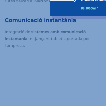
A TANGER AUTOMO
rutes de/cap al Marroc a/des d’Europa.
18.000m²
Comunicació instantània
Integració de
sistemes amb comunicació
instantània
mitjançant tablet, aportada per
l’empresa.