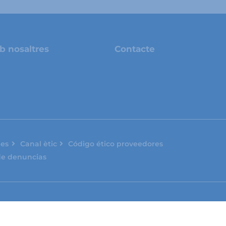
b nosaltres
Contacte
ies
Canal ètic
Código ético proveedores
de denuncias