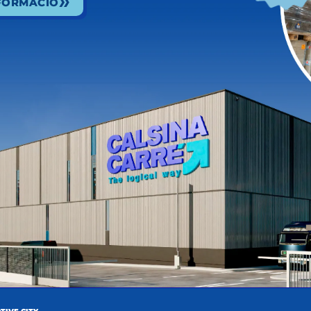
NFORMACIÓ
Condicions de pagament
favorables
Segons treball realitzat
i adaptat a l’evolució del
gasoil.
Condicions de pagament ràpides
i amb