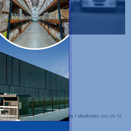
Professionalitat
Gestors de flota
professionals i dedicats
des de fa
més de 50 anys.