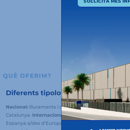
SOL·LICITA MÉS I
QUÈ OFERIM?
Diferents tipologies de transport
Nacional:
lliuraments i descàrregues a la zona de
Catalunya.
Internacional Europa:
rutes de/cap a
Espanya a/des d’Europa.
Internacional Marroc: