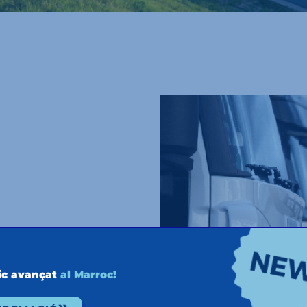
obrir camí
ic avançat
al Marroc!