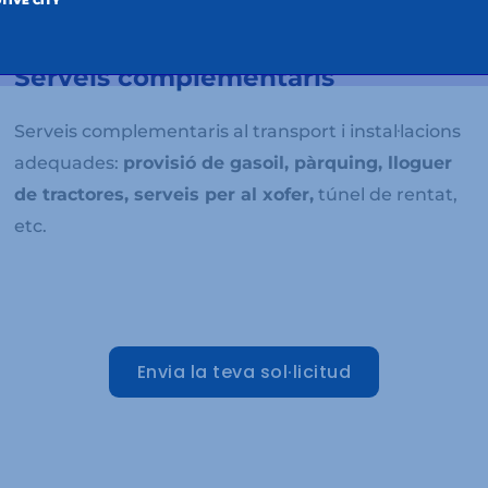
TIVE CITY
possibilitat d’avanç
via confirming.
Serveis complementaris
Serveis complementaris al transport i instal·lacions
adequades:
provisió de gasoil, pàrquing, lloguer
de tractores, serveis per al xofer,
túnel de rentat,
etc.
Envia la teva sol·licitud