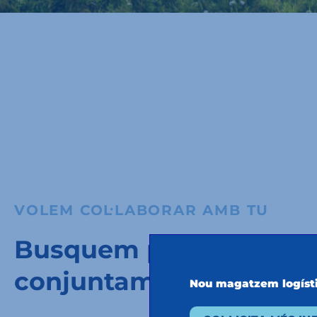
VOLEM COL·LABORAR AMB TU
Busquem partners per 
conjuntament.
Nou magatzem logíst