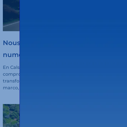
Nous encourageons la
numérisation du transport durable
En Calsina Carré seguimos avanzando en nuestro
compromiso con la innovación, la sostenibilidad y la
transformación digital del transporte. En este
marco, hemos recibido financiación