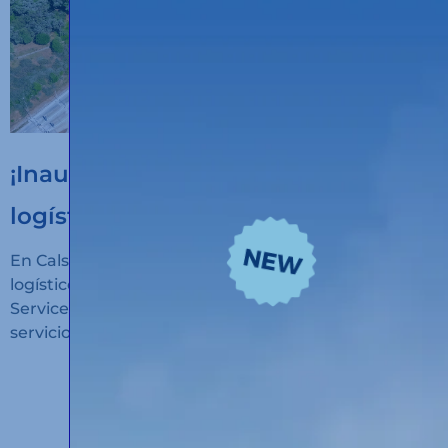
¡Inauguramos un nuevo hub
logístico en Algeciras!
En Calsina Carré hemos inaugurado un nuevo hub
logístico en San Roque (Cádiz): Calsina Carré
Services Algeciras, un espacio diseñado para ofrecer
servicios de alto