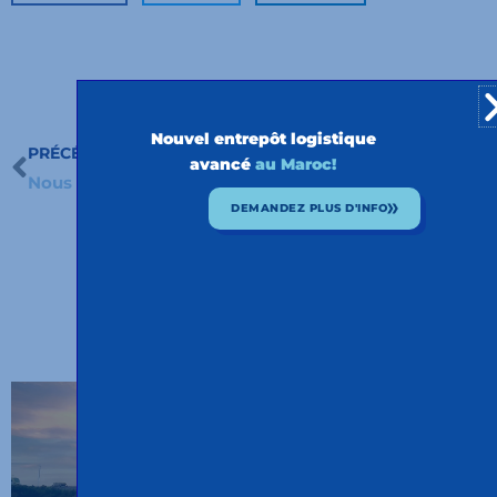
Nouvel entrepôt logistique
PRÉCÉDENT
SUIVANT
Précédent
S
avancé
au Maroc!
Nous lançons notre premier Duotrailer
Nouvelles lignes intermodales
DEMANDEZ PLUS D'INFO
AUTRES NOUVEAUTÉS