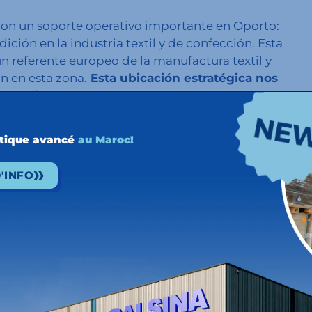
 con un soporte operativo importante en Oporto:
ición en la industria textil y de confección. Esta
 referente europeo de la manufactura textil y
n en esta zona.
Esta ubicación estratégica nos
os textiles a países europeos
, lo que resulta en
y con una mayor capacidad de respuesta a las
stique avancé
au Maroc!
'INFO