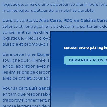
logistique, ainsi qu'une opportunité d'unir leurs f
mêmes valeurs autour de la mobilité durable.
Dans ce contexte,
Alba Carré, PDG de Calsina Carré
volonté et l'engagement de devenir le partenaire de
conseillant sur les différentes solutions disponibles
logistique. « Nous croyons fermement en la collabor
durable et promouvoir l’utilisation d’énergies altern
Nouvel entrepôt logi
Dans cette ligne,
Eugenio Vila, directeur des acha
DEMANDEZ PLUS D
souligne que « Henkel s’est fixé pour objectif de réd
en collaboration avec nos fournisseurs, clients et
les émissions de carbone tout au long de la chaîne d
avec ce projet, pour agir ensemble dans notre présen
Pour sa part,
Luís Sánchez, directeur principal des
en tant que responsables du mouvement de millions 
d'approvisionnement, nous avons la capacité de rec
rendre le transport de marchandises plus efficace 