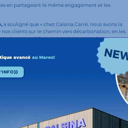
orces en partageant le même engagement et les
,
a souligné que « chez Calsina Carré, nous avons la
 nos clients sur le chemin vers
décarbonation, en les
, ainsi qu'en redéfinissant conjointement la
ation pour évoluer vers un avenir de mobilité
atives propres. »
stique avancé
au Maroc!
ts logistiques chez Henkel pour l'Europe du Sud,
'INFO
uire les émissions
de CO2 en 100 millions de tonnes,
 consommateurs d'ici 2025, nous réduirons également
e valeur. « Nous croyons en la culture collaborative,
t et notre avenir. »
 solutions collaboratives chez CHEP,
assure que «
de palettes tout au long de la chaîne
hercher des synergies entre nos partenaires pour
et durable. « Nous sommes fiers de voir comment