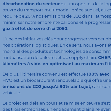
décarbonation du secteur
du transport et de la lo
œuvre du transport multimodal, grâce auquel, au co
réduire de 20 % nos émissions de CO2 dans l'atmosp
minimiser notre empreinte carbone et à progresser v
gaz à effet de serre d’ici 2050.
L’une des initiatives clés pour progresser vers cet ob
nos opérations logistiques. En ce sens, nous avons é
mondial des produits et technologies de consomm
mutualisation de palettes et de supply chain,
CHEP
kilomètres à vide, en optimisant au maximum l'iti
De plus, l'itinéraire convenu est effectué
100% avec
HVO est un biocarburant renouvelable qui offre une 
émissions de CO2 jusqu'à 90% par trajet,
sans comp
véhicule.
Le projet est déjà en cours et sa mise en œuvre s'est a
des trois entreprises, un engagement clair à relever