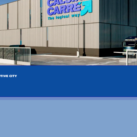
tte mission visant à changer le paradigme de la
re de collaboration.
a vision et les valeurs avec nos clients
sur la voie
TIVE CITY