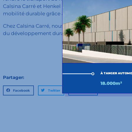
Calsina Carré et Henkel ont uni leurs forces dans ce
mobilité durable grâce à l'innovation et à une cultu
Chez Calsina Carré, nous sommes fiers de
partager l
du développement durable.
L'Union fait la force!
À TANGER AUTOMO
Partager:
18.000m²
Facebook
Twitter
LinkedIn