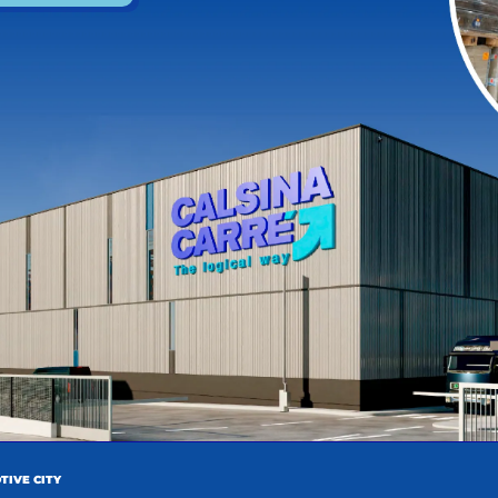
SEGÜENT
N
Hem assistit al SITL Paris
ENTRADES
TIVE CITY