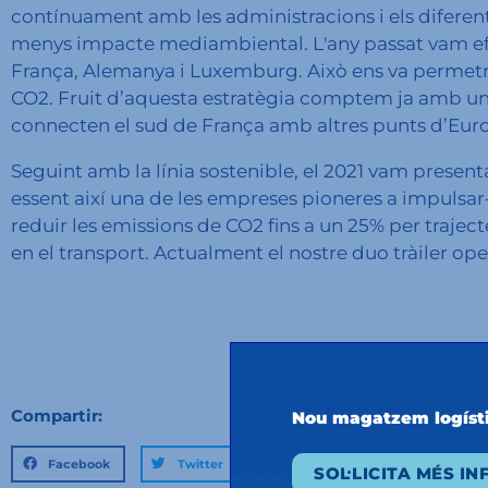
contínuament amb les administracions i els diferent
menys impacte mediambiental. L'any passat vam ef
França, Alemanya i Luxemburg. Això ens va permetre 
CO2. Fruit d’aquesta estratègia comptem ja amb una
connecten el sud de França amb altres punts d’Eur
Seguint amb la línia sostenible, el 2021 vam presenta
essent així una de les empreses pioneres a impulsa
reduir les emissions de CO2 fins a un 25% per traject
en el transport. Actualment el nostre duo tràiler op
Compartir:
Nou magatzem logíst
Facebook
Twitter
LinkedIn
SOL·LICITA MÉS I