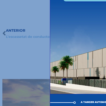
ANTERIOR
Prev
L’escassetat de conductors a Espanya
ALTRES 
A TANGER AUTOMO