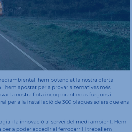
mediambiental, hem potenciat la nostra oferta
im i hem apostat per a provar alternatives més
var la nostra flota incorporant nous furgons i
l per a la instal·lació de 360 plaques solars que ens
logia i la innovació al servei del medi ambient. Hem
 per a poder accedir al ferrocarril i treballem