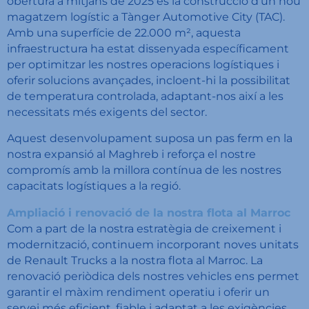
obertura a mitjans de 2025 és la construcció d’un nou
magatzem logístic a Tànger Automotive City (TAC).
Amb una superfície de 22.000 m², aquesta
infraestructura ha estat dissenyada específicament
per optimitzar les nostres operacions logístiques i
oferir solucions avançades, incloent-hi la possibilitat
de temperatura controlada, adaptant-nos així a les
necessitats més exigents del sector.
Aquest desenvolupament suposa un pas ferm en la
nostra expansió al Maghreb i reforça el nostre
compromís amb la millora contínua de les nostres
capacitats logístiques a la regió.
Ampliació i renovació de la nostra flota al Marroc
Com a part de la nostra estratègia de creixement i
modernització, continuem incorporant noves unitats
de Renault Trucks a la nostra flota al Marroc. La
renovació periòdica dels nostres vehicles ens permet
garantir el màxim rendiment operatiu i oferir un
servei més eficient, fiable i adaptat a les exigències