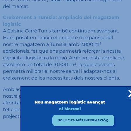
del mercat.
Creixement a Tunísia: ampliació del magatzem
logístic
A Calsina Carré Tunis també continuem avançant.
Hem posat en marxa el projecte d’expansió del
nostre magatzem a Tunísia, amb 2.800 m²
addicionals, fet que ens permetrà reforçar la nostra
capacitat logística a la regió. Amb aquesta ampliació,
assolirem un total de 10.500 m², la qual cosa ens
permetrà millorar el nostre servei i adaptar-nos al
creixement de les necessitats dels nostres clients.
Amb aquests avenços, continuem consolidant la
nostra presència al Maghreb i ens preparem per
Nou magatzem logístic avançat
afrontar els reptes del 2025, apostant per la innovació,
al Marroc!
l’eficiència i la sostenibilitat en cadascun dels nostres
projectes.
SOL·LICITA MÉS INFORMACIÓ