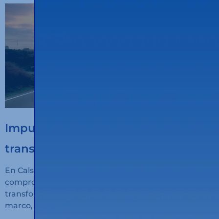
Impulsem la digitalització del
transport sostenible
En Calsina Carré seguimos avanzando en nuestro
compromiso con la innovación, la sostenibilidad y la
transformación digital del transporte. En este
marco, hemos recibido financiación