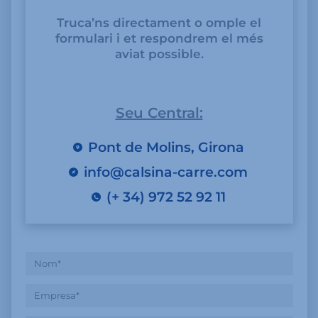
Truca’ns directament o omple el
formulari i et respondrem el més
aviat possible.
Seu Central:
Pont de Molins, Girona
info@calsina-carre.com
(+ 34) 972 52 92 11