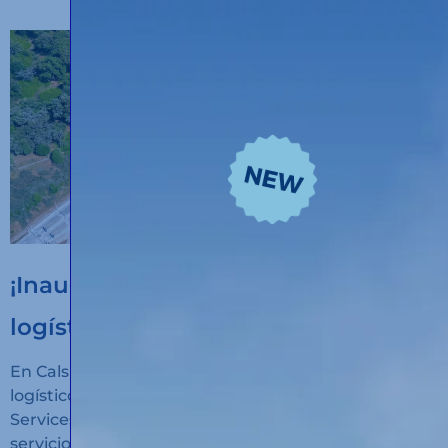
¡Inauguramos un nuevo hub
logístico en Algeciras!
En Calsina Carré hemos inaugurado un nuevo hub
logístico en San Roque (Cádiz): Calsina Carré
Services Algeciras, un espacio diseñado para ofrecer
servicios de alto