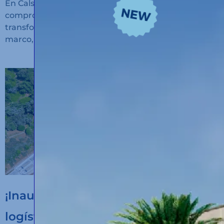
En Calsina Carré seguimos avanzando en nuestro
compromiso con la innovación, la sostenibilidad y la
transformación digital del transporte. En este
marco, hemos recibido financiación
¡Inauguramos un nuevo hub
logístico en Algeciras!