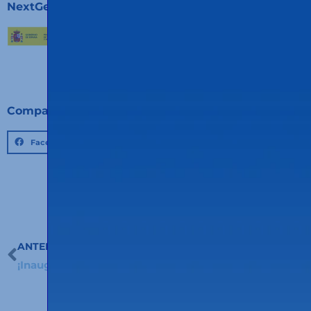
NextGenerationEU.
Compartir:
Facebook
Twitter
LinkedIn
ANTERIOR
Ant
¡Inauguramos un nuevo hub logístico en Algeciras!