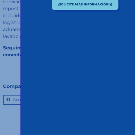
servicios con la incorporación de una estación de
¡SOLICITE MÁS INFORMACIÓN!
repostaje con múltiples tipos de combustible,
incluidos biocombustibles, así como un almacén
logístico con capacidad de cross-docking, servicios
aduaneros, taller de mantenimiento y túnel de
lavado para vehículos industriales.
Seguimos avanzando impulsando soluciones que
conectan rutas, personas y oportunidades.
Compartir:
Facebook
Twitter
LinkedIn