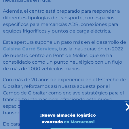
necesidades en ruta.
Además, el centro está preparado para responder a
diferentes tipologías de transporte, con espacios
específicos para mercancías ADR, conexiones para
equipos frigoríficos y puntos de carga eléctrica.
Esta apertura supone un paso más en el desarrollo de
Calsina Carré Services
, tras la inauguración en 2022
de nuestro centro en Pont de Molins, que se ha
consolidado como un punto neurálgico con un flujo
de más de 1.000 vehículos diarios.
Con más de 20 años de experiencia en el Estrecho de
Gibraltar, reforzamos así nuestra apuesta por el
Campo de Gibraltar como enclave estratégico para el
transporte internacional, ofreciendo este nuevo
espacio tanto a clientes del grupo como a
transportistas externos.
¡Nuevo almacén logístico
avanzado
en Marruecos!
De cara al futuro, está prevista la ampliación de