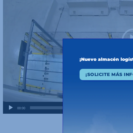
¡Nuevo almacén logí
¡SOLICITE MÁS IN
00:00