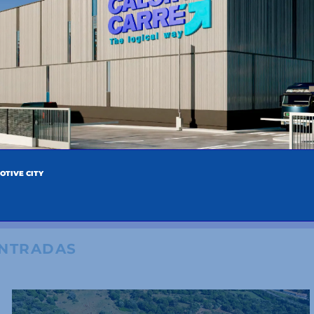
SIGUIENTE
S
¡Inauguramos un nuevo hub logístico en Algeciras!
OTIVE CITY
ENTRADAS