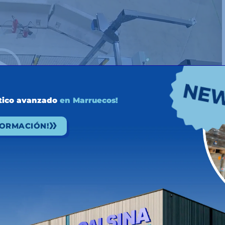
stico avanzado
en Marruecos!
FORMACIÓN!
00:52