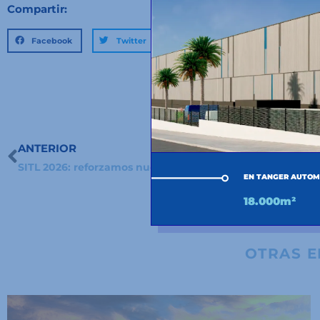
Compartir:
Facebook
Twitter
LinkedIn
ANTERIOR
Ant
SITL 2026: reforzamos nuestra presencia en Francia
EN TANGER AUTOM
18.000m²
OTRAS 