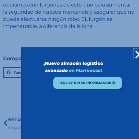
operamos con furgones de este tipo para aumentar
la seguridad de nuestra mercancía y asegurar que no
pueda efectuarse ningún robo. EL furgón es
impenetrable, a diferencia de la lona.
Compartir:
¡Nuevo almacén logístico
avanzado
en Marruecos!
Facebook
Twitter
LinkedIn
¡SOLICITE MÁS INFORMACIÓN!
ANTERIOR
SIGUIENTE
Ant
S
Seguimos la expansión en Marruecos
50 años abriendo camino juntos