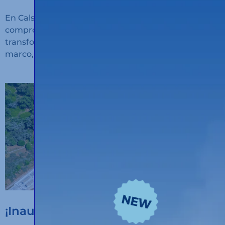
En Calsina Carré seguimos avanzando en nuestro
compromiso con la innovación, la sostenibilidad y la
transformación digital del transporte. En este
marco, hemos recibido financiación
¡Inauguramos un nuevo hub