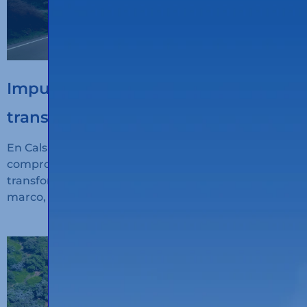
Impulsem la digitalització del
transport sostenible
En Calsina Carré seguimos avanzando en nuestro
compromiso con la innovación, la sostenibilidad y la
transformación digital del transporte. En este
marco, hemos recibido financiación