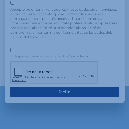
Accepto voluntàriament que les meves dades siguin enviades
a Calsina Carré i accepto que aquests dades puguin ser
emmagatzemats, per si és necessari, poder-me enviar
informació referent a les activitats professionals i empresarials
pròpies de Calsina Carré. Així mateix Calsina Carré es
compromet a mantenir la confidencialitat de les dades dels
usuaris del formulari.
He llegit i accepto la 
política de privacitat
 d'aquest lloc web
Enviar