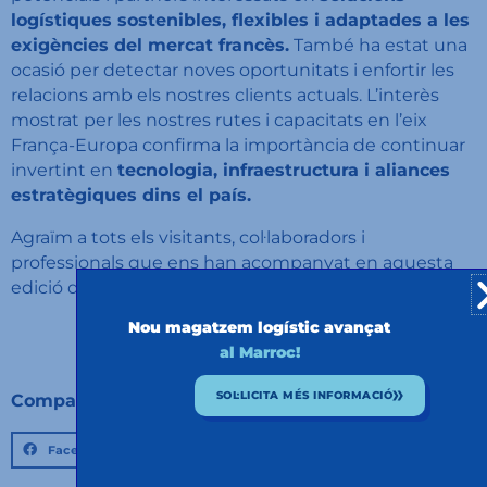
logístiques sostenibles, flexibles i adaptades a les
exigències del mercat francès.
També ha estat una
ocasió per detectar noves oportunitats i enfortir les
relacions amb els nostres clients actuals. L’interès
mostrat per les nostres rutes i capacitats en l’eix
França-Europa confirma la importància de continuar
invertint en
tecnologia, infraestructura i aliances
estratègiques dins el país.
Agraïm a tots els visitants, col·laboradors i
professionals que ens han acompanyat en aquesta
edició de la SITL Paris.
Ens veiem l’any vinent!
Nou magatzem logístic avançat
al Marroc!
SOL·LICITA MÉS INFORMACIÓ
Compartir:
Facebook
Twitter
LinkedIn