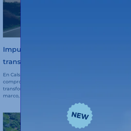
Impulsem la digitalització del
transport sostenible
En Calsina Carré seguimos avanzando en nuestro
compromiso con la innovación, la sostenibilidad y la
transformación digital del transporte. En este
marco, hemos recibido financiación