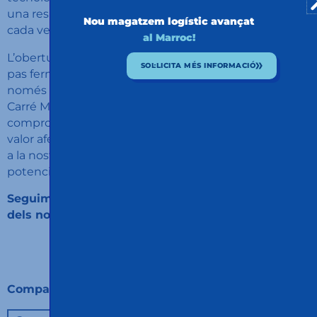
una resposta eficient i personalitzada en un entorn
Nou magatzem logístic avançat
cada vegada més exigent.
al Marroc!
L’obertura d’aquesta nova plataforma logística és un
SOL·LICITA MÉS INFORMACIÓ
pas ferm en la nostra estratègia internacional i no
només millora la nostra capacitat operativa a Calsina
Carré Maghreb, sinó que també reflecteix el nostre
compromís amb un servei proper, adaptable i d’alt
valor afegit. El Marroc continua sent un punt clau per
a la nostra activitat i seguirem apostant pel seu
potencial com a node logístic entre Europa i Àfrica.
Seguim avançant, seguim creixent. Sempre a prop
dels nostres clients.
Compartir: