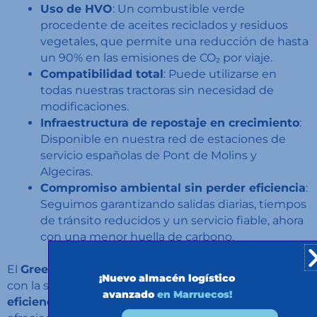
Uso de HVO
: Un combustible verde
procedente de aceites reciclados y residuos
vegetales, que permite una reducción de hasta
un 90% en las emisiones de CO₂ por viaje.
Compatibilidad total
: Puede utilizarse en
todas nuestras tractoras sin necesidad de
modificaciones.
Infraestructura de repostaje en crecimiento
:
Disponible en nuestra red de estaciones de
servicio españolas de Pont de Molins y
Algeciras.
Compromiso ambiental sin perder eficiencia
:
Seguimos garantizando salidas diarias, tiempos
de tránsito reducidos y un servicio fiable, ahora
con una menor huella de carbono.
El
Green LTL
es la evolución de nuestro compromiso
¡Nuevo almacén logístico
con la sostenibilidad sin comprometer
la calidad y
avanzado
en Marruecos!
eficiencia del servicio.
Con esta iniciativa, seguimos