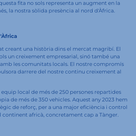
Aquesta fita no sols representa un augment en la
s, la nostra sòlida presència al nord d'Àfrica.
'Àfrica
t creant una història dins el mercat magribí. El
sols un creixement empresarial, sinó també una
ió amb les comunitats locals. El nostre compromís
mpulsora darrere del nostre continu creixement al
quip local de més de 250 persones repartides
pròpia de més de 350 vehicles. Aquest any 2023 hem
gic de reforç, per a una major eficiència i control
 al continent africà, concretament cap a Tànger.