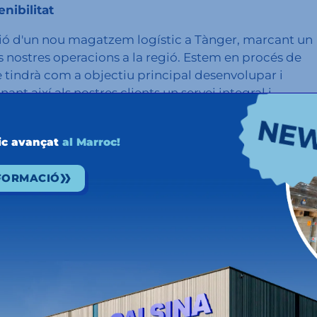
enibilitat
ació d'un nou magatzem logístic a Tànger, marcant un
les nostres operacions a la regió. Estem en procés de
 tindrà com a objectiu principal desenvolupar i
ant així als nostres clients un servei integral i
cions a la regió, dissenyat per facilitar un flux
ic avançat
al Marroc!
, a la zona franca de Táger Automotive City, el
ica transfronterera.
NFORMACIÓ
 Nord d'Àfrica és la sostenibilitat. A més de reduir
 hem ampliat la nostra flota marroquina, incorporant
 respectuós amb el medi ambient. A més, el nostre
les nostres rutes marítimes, cercant autopistes del
iència logística i minimitzar la nostra petjada
osta per un transport sostenible i respon a la
librin l'eficiència amb la responsabilitat