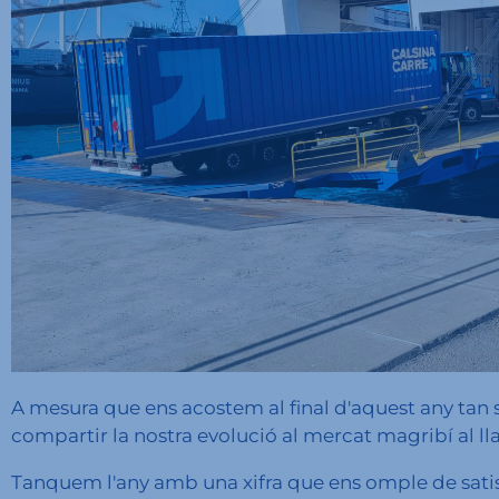
A mesura que ens acostem al final d'aquest any tan 
compartir la nostra evolució al mercat magribí al ll
Tanquem l'any amb una xifra que ens omple de satisf