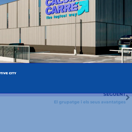
TIVE CITY
SEGÜENT
N
El grupatge i els seus avantatges