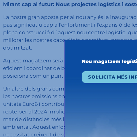
Mirant cap al futur: Nous projectes logístics i sost
La nostra gran aposta per al nou any és la inaugur
pas significatiu cap a l'enfortiment i l'expansió de 
plena construcció d´aquest nou centre logístic, que
millorar les nostres capacitats operatives, proporcion
optimitzat.
Aquest magatzem serà l'epicentre de les nostres opera
Nou magatzem logíst
eficient i coordinat de béns. La ubicació estratègica
posiciona com un punt clau per al comerç i la logíst
SOL·LICITA MÉS I
Un altre dels grans compromisos de present i futur al
les nostres emissions en cada travessia, aquest any
unitats Euro6 i contribuint així a un transport més
repte per al 2024 implica l'expansió estratègica de 
mar de distàncies més llargues, per optimitzar l'efic
ambiental. Aquest enfocament reflecteix la nostra ap
necessitat creixent de solucions logístiques que equi