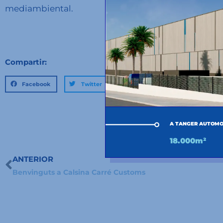
mediambiental.
Compartir:
Facebook
Twitter
LinkedIn
A TANGER AUTOMO
18.000m²
ANTERIOR
Prev
Benvinguts a Calsina Carré Customs