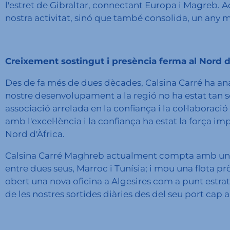
l'estret de Gibraltar, connectant Europa i Magreb. 
nostra activitat, sinó que també consolida, un any mé
Creixement sostingut i presència ferma al Nord d
Des de fa més de dues dècades, Calsina Carré ha ana
nostre desenvolupament a la regió no ha estat tan 
associació arrelada en la confiança i la col·laborac
amb l'excel·lència i la confiança ha estat la força i
Nord d'Àfrica.
Calsina Carré Maghreb actualment compta amb un e
entre dues seus, Marroc i Tunísia; i mou una flota 
obert una nova oficina a Algesires com a punt estratè
de les nostres sortides diàries des del seu port cap