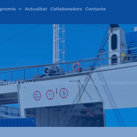
promís
Actualitat
Col·laboradors
Contacte
Calsina Carré Maghreb tanca un any de creixemen