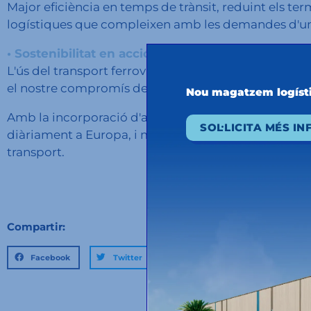
Major eficiència en temps de trànsit, reduint els term
logístiques que compleixen amb les demandes d'u
• Sostenibilitat en acció
L'ús del transport ferroviari contribueix significati
el nostre compromís de construir un futur més sosten
Nou magatzem logíst
Amb la incorporació d'aquesta ruta, ja són cinc, l
SOL·LICITA MÉS I
diàriament a Europa, i més de mil els viatges que 
transport.
Compartir:
Facebook
Twitter
LinkedIn