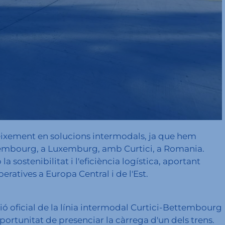
reixement en solucions intermodals, ja que hem
ttembourg, a Luxemburg, amb Curtici, a Romania.
 sostenibilitat i l'eficiència logística, aportant
ratives a Europa Central i de l'Est.
ció oficial de la línia intermodal Curtici-Bettembourg
'oportunitat de presenciar la càrrega d'un dels trens.