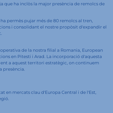
ja que ha inclòs la major presència de remolcs de
s ha permès pujar més de 80 remolcs al tren,
cions i consolidant el nostre propòsit d'expandir el
t.
perativa de la nostra filial a Romania, European
ns en Pitesti i Arad. La incorporació d'aquesta
cient a aquest territori estratègic, on continuem
a presència.
tat en mercats clau d'Europa Central i de l'Est,
egió.