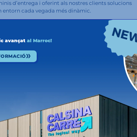
inis d’entrega i oferint als nostres clients solucions
n entorn cada vegada més dinàmic.
vament a reduir les emissions de CO₂, alineant-se amb
ible per al sector logístic.
ic avançat
al Marroc!
es connexions intermodals que duem a terme
NFORMACIÓ
efectuem al mes mitjançant aquest mitjà de