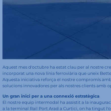
Aquest mes d'octubre ha estat clau per al nostre c
incorporat una nova línia ferroviària que uneix Be
Aquesta iniciativa reforça el nostre compromís amb la
solucions innovadores per als nostres clients amb ope
Un gran inici per a una connexió estratègica
El nostre equip intermodal ha assistit a la inaugura
a la terminal Rail Port Arad a Curtici, on ha tingut l