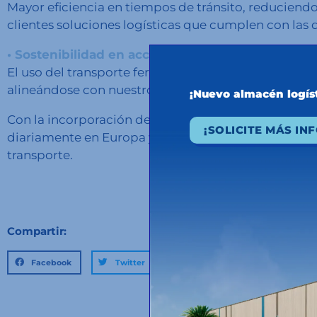
Mayor eficiencia en tiempos de tránsito, reduciendo
clientes soluciones logísticas que cumplen con la
• Sostenibilidad en acción
El uso del transporte ferroviario contribuye signifi
alineándose con nuestro compromiso de construir un
¡Nuevo almacén logí
Con la incorporación de esta ruta, ya son cinco, la
¡SOLICITE MÁS IN
diariamente en Europa y más de mil los viajes que
transporte.
Compartir:
Facebook
Twitter
LinkedIn