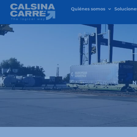
Ir
Quiénes somos
Solucione
al
contenido
N