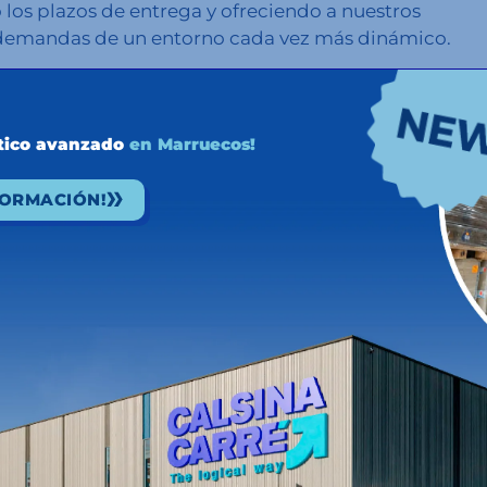
 los plazos de entrega y ofreciendo a nuestros
s demandas de un entorno cada vez más dinámico.
cativamente a reducir las emisiones de CO₂,
 futuro más sostenible para el sector logístico.
stico avanzado
en Marruecos!
s conexiones intermodales que llevamos a cabo
FORMACIÓN!
 efectuamos al mes mediante este medio de